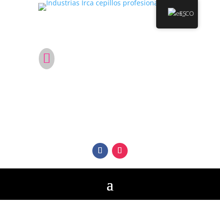
ES
¿No estás en Colombia?

Conviértete en distribuidor de Cepillos
Profesionales Irca en tu país.
Síguenos en nuestras Redes
Sociales