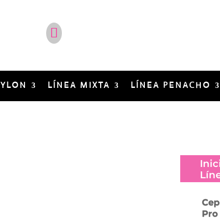
¿No estás en Colombia?
Síg

Conviértete en distribuidor de
Cepillos Profesionales Irca en tu país.
NYLON
LÍNEA MIXTA
LÍNEA PENACHO
Inic
Lín
Cep
Pro