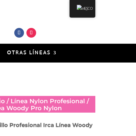
ES
uenos en nuestras Redes
Sociales
OTRAS LÍNEAS
io
/
Línea Nylon Profesional
/
ea Woody Pro Nylon
illo Profesional Irca Línea Woody