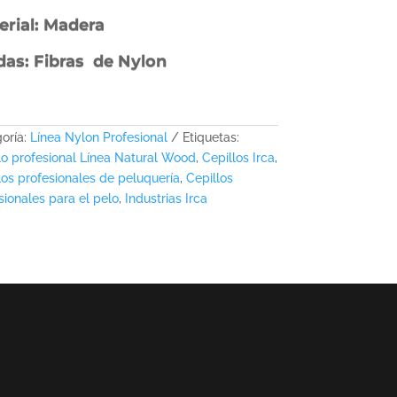
erial: Madera
das: Fibras de Nylon
oría:
Línea Nylon Profesional
Etiquetas:
lo profesional Línea Natural Wood
,
Cepillos Irca
,
los profesionales de peluquería
,
Cepillos
sionales para el pelo
,
Industrias Irca