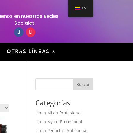
ES
uenos en nuestras Redes
Sociales
OTRAS LÍNEAS
Categorías
Línea Mixta Profesional
Línea Nylon Profesional
Línea Penacho Profesional