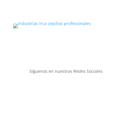
¿No estás en Colombia?
Conviértete en distribuidor de Cepillos
Profesionales Irca en tu país.
Síguenos en nuestras Redes Sociales