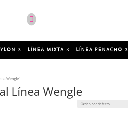
¿No estás en Colombia?
Síg

Conviértete en distribuidor de
Cepillos Profesionales Irca en tu país.
NYLON
LÍNEA MIXTA
LÍNEA PENACHO
ínea Wengle”
nal Línea Wengle