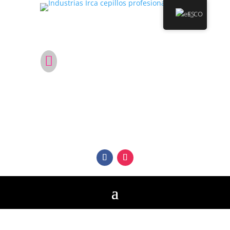
ES
¿No estás en Colombia?

Conviértete en distribuidor de Cepillos
Profesionales Irca en tu país.
Síguenos en nuestras Redes
Sociales