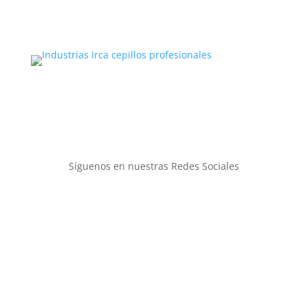
¿No estás en Colombia?
Conviértete en distribuidor de Cepillos
Profesionales Irca en tu país.
Síguenos en nuestras Redes Sociales