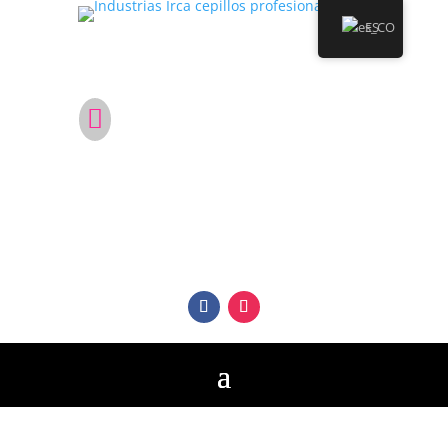
ES
¿No estás en Colombia?

Conviértete en distribuidor de Cepillos
Profesionales Irca en tu país.
Síguenos en nuestras Redes
Sociales