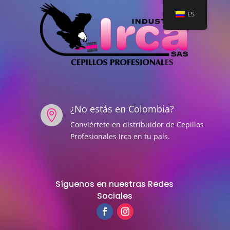
ES
¿No estás en Colombia?

Conviértete en distribuidor de Cepillos
Profesionales Irca en tu país.
Síguenos en nuestras Redes
Sociales